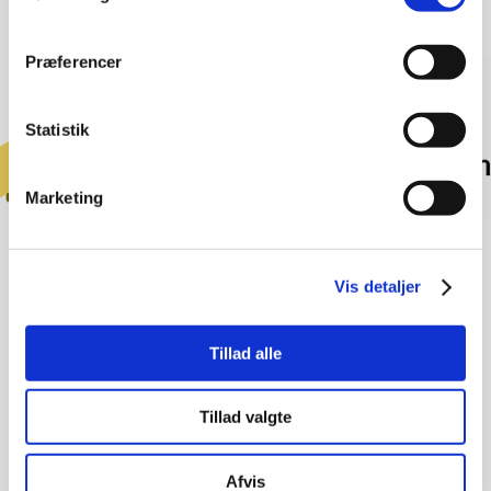
TRÆNING AF INGENIØRER
PTFE Engineering A/S tilbyder din virksomhed mulighed for effektiv og
professionel træning af egne ingeniører
Præferencer
Statistik
Marketing
Vis detaljer
Tillad alle
Tillad valgte
Afvis