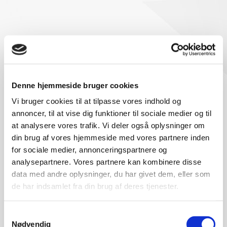
Denne hjemmeside bruger cookies
Vi bruger cookies til at tilpasse vores indhold og
annoncer, til at vise dig funktioner til sociale medier og til
at analysere vores trafik. Vi deler også oplysninger om
din brug af vores hjemmeside med vores partnere inden
for sociale medier, annonceringspartnere og
analysepartnere. Vores partnere kan kombinere disse
data med andre oplysninger, du har givet dem, eller som
ENDNU BEDRE ANALYSE MED FEA
de har indsamlet fra din brug af deres tjenester.
Med mere end 20 års erfaring med Finit Element Analysis kan PTFE
Engineering A/S tilbyde en udførlig simulering og beregning af materialers
opførsel
Samtykkevalg
Nødvendig